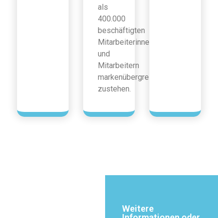
als
400.000
beschäftigten
Mitarbeiterinnen
und
Mitarbeitern
markenübergreifend
zustehen.
Weitere
Informationen oder