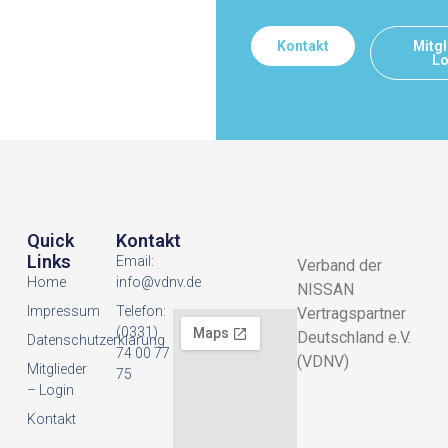
Kontakt
Mitgl
Lo
Quick
Kontakt
Links
Email:
Verband der
Home
info@vdnv.de
NISSAN
Impressum
Telefon:
Vertragspartner
(0331)
Deutschland e.V.
Datenschutzerklarung
74 00 77
(VDNV)
Mitglieder
75
– Login
Kontakt