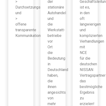
>
der
Geschäftsleitu
Durchsetzungsfähigkeit
stationäre
ist es,
und
Autohandel
in den
>
und
oft
offene
die
langwierigen
transparente
Werkstatt-
und
Kommunikation
betriebe
komplizierten
vor
Verhandlungen
Ort
mit
die
NCE
Bedeutung
für die
in
deutschen
Deutschland
NISSAN
haben,
Vertragspartner
die
das
ihnen
bestmögliche
angesichts
Ergebnis
von
zu
mehr
erzielen!