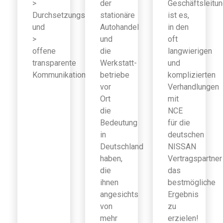
>
der
Geschäftsleitu
Durchsetzungsfähigkeit
stationäre
ist es,
und
Autohandel
in den
>
und
oft
offene
die
langwierigen
transparente
Werkstatt-
und
Kommunikation
betriebe
komplizierten
vor
Verhandlungen
Ort
mit
die
NCE
Bedeutung
für die
in
deutschen
Deutschland
NISSAN
haben,
Vertragspartner
die
das
ihnen
bestmögliche
angesichts
Ergebnis
von
zu
mehr
erzielen!