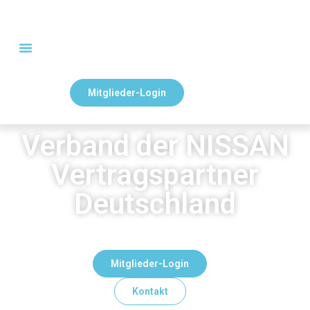
Mitglieder-Login
Verband der NISSAN
Vertragspartner
Deutschland
Mitglieder-Login
Kontakt