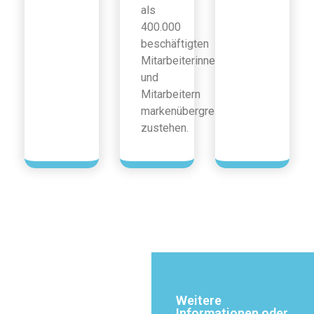
als
400.000
beschäftigten
Mitarbeiterinnen
und
Mitarbeitern
markenübergreifend
zustehen.
Weitere
Informationen oder