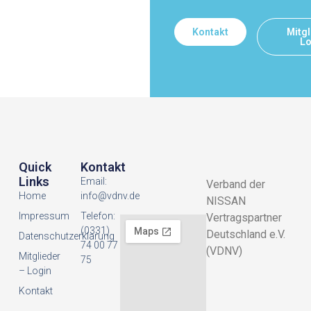
Kontakt
Mitgl
Lo
Quick
Kontakt
Links
Email:
Verband der
Home
info@vdnv.de
NISSAN
Impressum
Telefon:
Vertragspartner
(0331)
Deutschland e.V.
Datenschutzerklarung
74 00 77
(VDNV)
Mitglieder
75
– Login
Kontakt