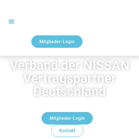
Mitglieder-Login
Verband der NISSAN
Vertragspartner
Deutschland
Mitglieder-Login
Kontakt