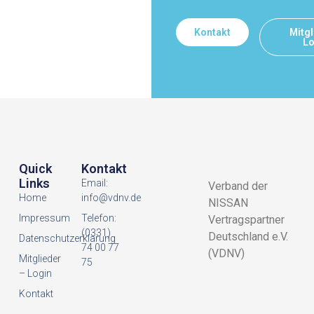
Kontakt
Mitgl
Lo
Quick
Kontakt
Links
Email:
Verband der
Home
info@vdnv.de
NISSAN
Impressum
Telefon:
Vertragspartner
(0331)
Deutschland e.V.
Datenschutzerklarung
74 00 77
(VDNV)
Mitglieder
75
– Login
Kontakt