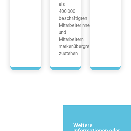
als
400.000
beschäftigten
Mitarbeiterinnen
und
Mitarbeitern
markenübergreifend
zustehen.
Weitere
Informationen oder