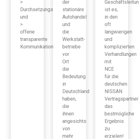
>
der
Geschäftsleitu
Durchsetzungsfähigkeit
stationäre
ist es,
und
Autohandel
in den
>
und
oft
offene
die
langwierigen
transparente
Werkstatt-
und
Kommunikation
betriebe
komplizierten
vor
Verhandlungen
Ort
mit
die
NCE
Bedeutung
für die
in
deutschen
Deutschland
NISSAN
haben,
Vertragspartner
die
das
ihnen
bestmögliche
angesichts
Ergebnis
von
zu
mehr
erzielen!