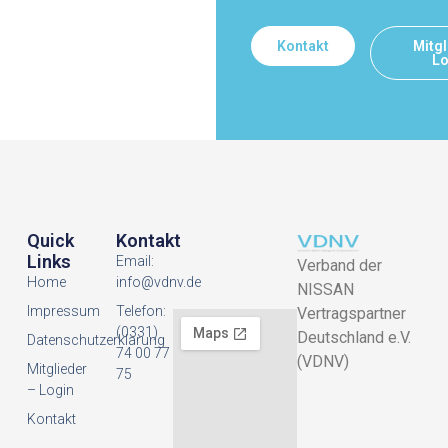
Kontakt
Mitgl
Lo
Quick
Kontakt
Links
Email:
Verband der
Home
info@vdnv.de
NISSAN
Impressum
Telefon:
Vertragspartner
(0331)
Deutschland e.V.
Datenschutzerklarung
74 00 77
(VDNV)
Mitglieder
75
– Login
Kontakt