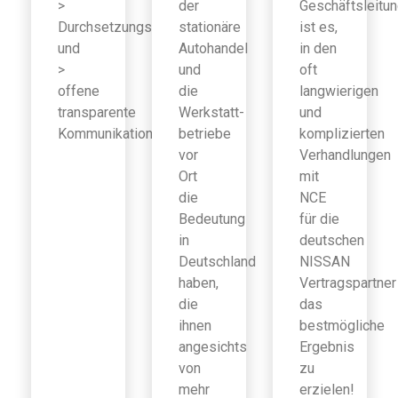
>
der
Geschäftsleitu
Durchsetzungsfähigkeit
stationäre
ist es,
und
Autohandel
in den
>
und
oft
offene
die
langwierigen
transparente
Werkstatt-
und
Kommunikation
betriebe
komplizierten
vor
Verhandlungen
Ort
mit
die
NCE
Bedeutung
für die
in
deutschen
Deutschland
NISSAN
haben,
Vertragspartner
die
das
ihnen
bestmögliche
angesichts
Ergebnis
von
zu
mehr
erzielen!