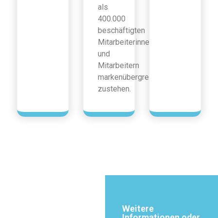
als
400.000
beschäftigten
Mitarbeiterinnen
und
Mitarbeitern
markenübergreifend
zustehen.
Weitere
Informationen oder