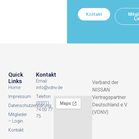
Kontakt
Mitgl
Lo
Quick
Kontakt
Links
Email:
Verband der
Home
info@vdnv.de
NISSAN
Impressum
Telefon:
Vertragspartner
(0331)
Deutschland e.V.
Datenschutzerklarung
74 00 77
(VDNV)
Mitglieder
75
– Login
Kontakt