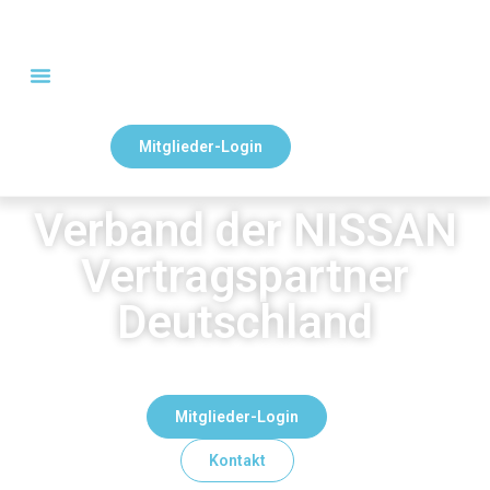
Mitglieder-Login
Verband der NISSAN
Vertragspartner
Deutschland
Mitglieder-Login
Kontakt