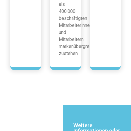
als
400.000
beschäftigten
Mitarbeiterinnen
und
Mitarbeitern
markenübergreifend
zustehen.
Weitere
Informationen oder