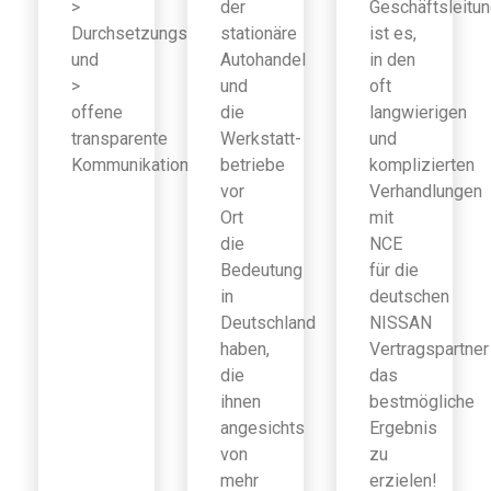
>
der
Geschäftsleitu
Durchsetzungsfähigkeit
stationäre
ist es,
und
Autohandel
in den
>
und
oft
offene
die
langwierigen
transparente
Werkstatt-
und
Kommunikation
betriebe
komplizierten
vor
Verhandlungen
Ort
mit
die
NCE
Bedeutung
für die
in
deutschen
Deutschland
NISSAN
haben,
Vertragspartner
die
das
ihnen
bestmögliche
angesichts
Ergebnis
von
zu
mehr
erzielen!