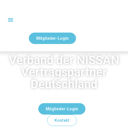
Mitglieder-Login
Verband der NISSAN
Vertragspartner
Deutschland
Mitglieder-Login
Kontakt