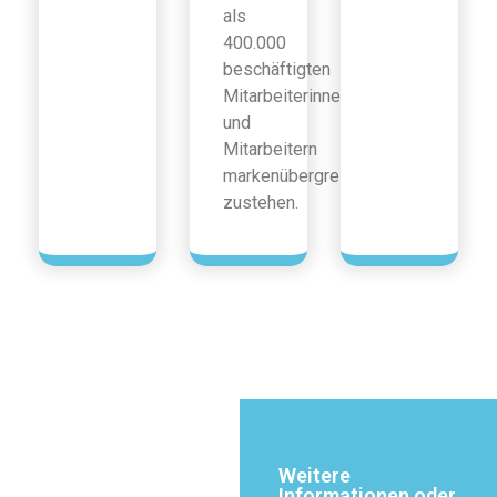
als
400.000
beschäftigten
Mitarbeiterinnen
und
Mitarbeitern
markenübergreifend
zustehen.
Weitere
Informationen oder