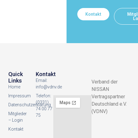
Kontakt
Mitgl
Lo
Quick
Kontakt
Links
Email:
Verband der
Home
info@vdnv.de
NISSAN
Impressum
Telefon:
Vertragspartner
(0331)
Deutschland e.V.
Datenschutzerklarung
74 00 77
(VDNV)
Mitglieder
75
– Login
Kontakt