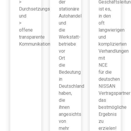
>
der
Geschäftsleitu
Durchsetzungsfähigkeit
stationäre
ist es,
und
Autohandel
in den
>
und
oft
offene
die
langwierigen
transparente
Werkstatt-
und
Kommunikation
betriebe
komplizierten
vor
Verhandlungen
Ort
mit
die
NCE
Bedeutung
für die
in
deutschen
Deutschland
NISSAN
haben,
Vertragspartner
die
das
ihnen
bestmögliche
angesichts
Ergebnis
von
zu
mehr
erzielen!