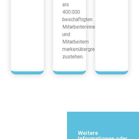
als
400.000
beschäftigten
Mitarbeiterinnen
und
Mitarbeitern
markenübergreifend
zustehen.
Weitere
Informationen oder