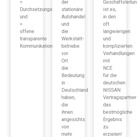
>
der
Geschäftsleitu
Durchsetzungsfähigkeit
stationäre
ist es,
und
Autohandel
in den
>
und
oft
offene
die
langwierigen
transparente
Werkstatt-
und
Kommunikation
betriebe
komplizierten
vor
Verhandlungen
Ort
mit
die
NCE
Bedeutung
für die
in
deutschen
Deutschland
NISSAN
haben,
Vertragspartner
die
das
ihnen
bestmögliche
angesichts
Ergebnis
von
zu
mehr
erzielen!