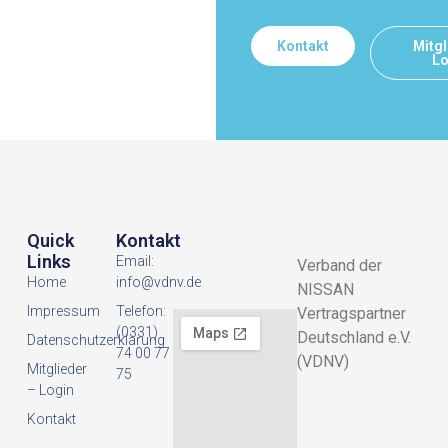
Kontakt
Mitgl
Lo
Quick
Kontakt
Links
Email:
Verband der
Home
info@vdnv.de
NISSAN
Impressum
Telefon:
Vertragspartner
(0331)
Deutschland e.V.
Datenschutzerklarung
74 00 77
(VDNV)
Mitglieder
75
– Login
Kontakt