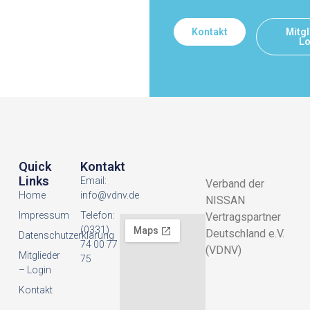
Kontakt
Mitgl
Lo
Quick
Kontakt
Links
Email:
Verband der
Home
info@vdnv.de
NISSAN
Impressum
Telefon:
Vertragspartner
(0331)
Deutschland e.V.
Datenschutzerklarung
74 00 77
(VDNV)
Mitglieder
75
– Login
Kontakt