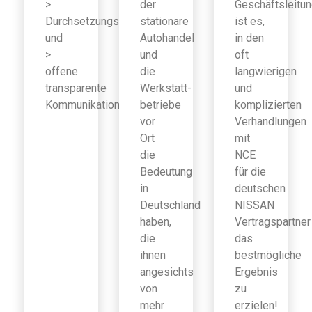
>
der
Geschäftsleitu
Durchsetzungsfähigkeit
stationäre
ist es,
und
Autohandel
in den
>
und
oft
offene
die
langwierigen
transparente
Werkstatt-
und
Kommunikation
betriebe
komplizierten
vor
Verhandlungen
Ort
mit
die
NCE
Bedeutung
für die
in
deutschen
Deutschland
NISSAN
haben,
Vertragspartner
die
das
ihnen
bestmögliche
angesichts
Ergebnis
von
zu
mehr
erzielen!