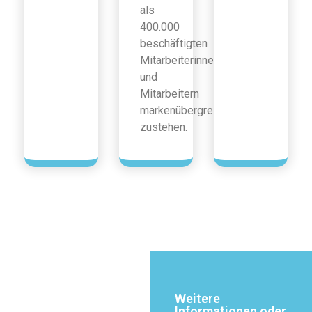
als
400.000
beschäftigten
Mitarbeiterinnen
und
Mitarbeitern
markenübergreifend
zustehen.
Weitere
Informationen oder