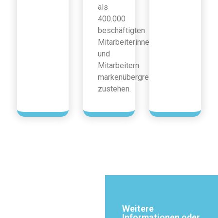
als
400.000
beschäftigten
Mitarbeiterinnen
und
Mitarbeitern
markenübergreifend
zustehen.
Weitere
Informationen oder