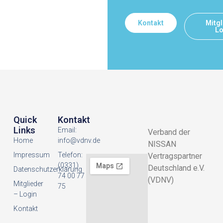
Kontakt
Mitgl
Lo
Quick
Kontakt
Links
Email:
Verband der
Home
info@vdnv.de
NISSAN
Impressum
Telefon:
Vertragspartner
(0331)
Deutschland e.V.
Datenschutzerklarung
74 00 77
(VDNV)
Mitglieder
75
– Login
Kontakt