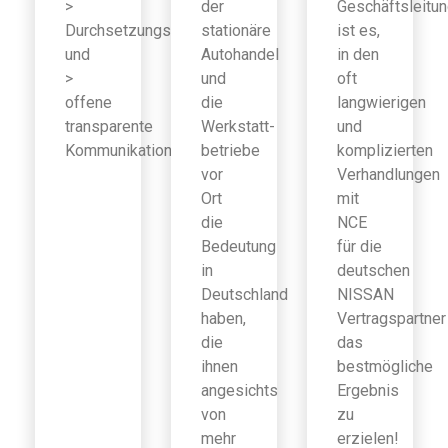
>
der
Geschäftsleitu
Durchsetzungsfähigkeit
stationäre
ist es,
und
Autohandel
in den
>
und
oft
offene
die
langwierigen
transparente
Werkstatt-
und
Kommunikation
betriebe
komplizierten
vor
Verhandlungen
Ort
mit
die
NCE
Bedeutung
für die
in
deutschen
Deutschland
NISSAN
haben,
Vertragspartner
die
das
ihnen
bestmögliche
angesichts
Ergebnis
von
zu
mehr
erzielen!