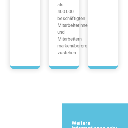
als
400.000
beschäftigten
Mitarbeiterinnen
und
Mitarbeitern
markenübergreifend
zustehen.
Weitere