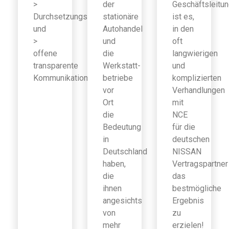
>
der
Geschäftsleitu
Durchsetzungsfähigkeit
stationäre
ist es,
und
Autohandel
in den
>
und
oft
offene
die
langwierigen
transparente
Werkstatt-
und
Kommunikation
betriebe
komplizierten
vor
Verhandlungen
Ort
mit
die
NCE
Bedeutung
für die
in
deutschen
Deutschland
NISSAN
haben,
Vertragspartner
die
das
ihnen
bestmögliche
angesichts
Ergebnis
von
zu
mehr
erzielen!