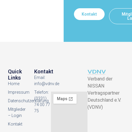
Kontakt
Mitgl
Lo
Quick
Kontakt
Links
Email:
Verband der
Home
info@vdnv.de
NISSAN
Impressum
Telefon:
Vertragspartner
(0331)
Deutschland e.V.
Datenschutzerklarung
74 00 77
(VDNV)
Mitglieder
75
– Login
Kontakt