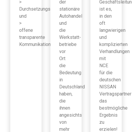
>
der
Geschäftsleitu
Durchsetzungsfähigkeit
stationäre
ist es,
und
Autohandel
in den
>
und
oft
offene
die
langwierigen
transparente
Werkstatt-
und
Kommunikation
betriebe
komplizierten
vor
Verhandlungen
Ort
mit
die
NCE
Bedeutung
für die
in
deutschen
Deutschland
NISSAN
haben,
Vertragspartner
die
das
ihnen
bestmögliche
angesichts
Ergebnis
von
zu
mehr
erzielen!