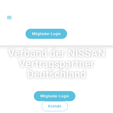
Mitglieder-Login
Verband der NISSAN
Vertragspartner
Deutschland
Mitglieder-Login
Kontakt