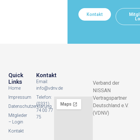
Kontakt
Mitgl
Lo
Quick
Kontakt
Links
Email:
Verband der
Home
info@vdnv.de
NISSAN
Impressum
Telefon:
Vertragspartner
(0331)
Deutschland e.V.
Datenschutzerklarung
74 00 77
(VDNV)
Mitglieder
75
– Login
Kontakt