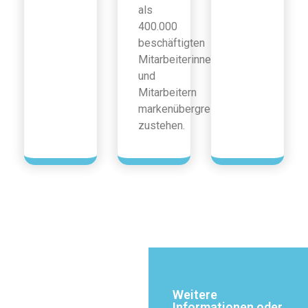
als
400.000
beschäftigten
Mitarbeiterinnen
und
Mitarbeitern
markenübergreifend
zustehen.
Weitere
Informationen oder