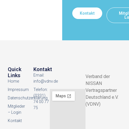
Kontakt
Mitgl
Lo
Quick
Kontakt
Links
Email:
Verband der
Home
info@vdnv.de
NISSAN
Impressum
Telefon:
Vertragspartner
(0331)
Deutschland e.V.
Datenschutzerklarung
74 00 77
(VDNV)
Mitglieder
75
– Login
Kontakt