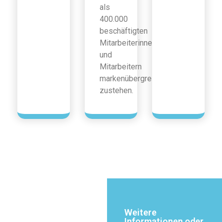
als
400.000
beschäftigten
Mitarbeiterinnen
und
Mitarbeitern
markenübergreifend
zustehen.
Weitere
Informationen oder