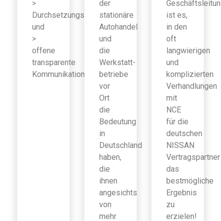
>
der
Geschäftsleitu
Durchsetzungsfähigkeit
stationäre
ist es,
und
Autohandel
in den
>
und
oft
offene
die
langwierigen
transparente
Werkstatt-
und
Kommunikation
betriebe
komplizierten
vor
Verhandlungen
Ort
mit
die
NCE
Bedeutung
für die
in
deutschen
Deutschland
NISSAN
haben,
Vertragspartner
die
das
ihnen
bestmögliche
angesichts
Ergebnis
von
zu
mehr
erzielen!