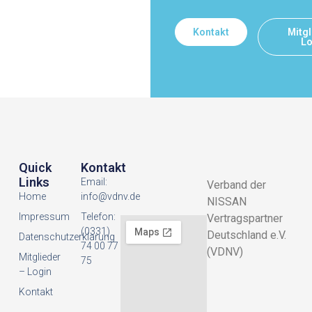
Kontakt
Mitgl
Lo
Quick
Kontakt
Links
Email:
Verband der
Home
info@vdnv.de
NISSAN
Impressum
Telefon:
Vertragspartner
(0331)
Deutschland e.V.
Datenschutzerklarung
74 00 77
(VDNV)
Mitglieder
75
– Login
Kontakt