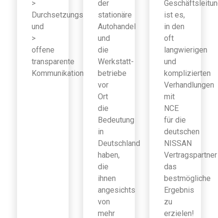
>
der
Geschäftsleitu
Durchsetzungsfähigkeit
stationäre
ist es,
und
Autohandel
in den
>
und
oft
offene
die
langwierigen
transparente
Werkstatt-
und
Kommunikation
betriebe
komplizierten
vor
Verhandlungen
Ort
mit
die
NCE
Bedeutung
für die
in
deutschen
Deutschland
NISSAN
haben,
Vertragspartner
die
das
ihnen
bestmögliche
angesichts
Ergebnis
von
zu
mehr
erzielen!