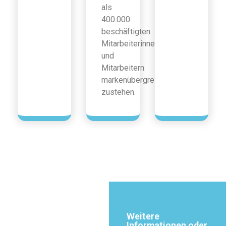
als
400.000
beschäftigten
Mitarbeiterinnen
und
Mitarbeitern
markenübergreifend
zustehen.
Weitere
Informationen oder