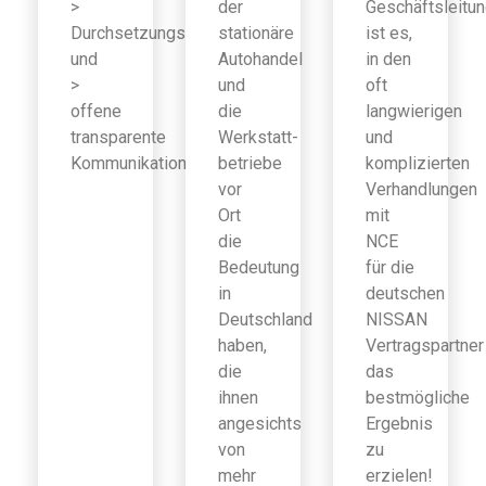
>
der
Geschäftsleitu
Durchsetzungsfähigkeit
stationäre
ist es,
und
Autohandel
in den
>
und
oft
offene
die
langwierigen
transparente
Werkstatt-
und
Kommunikation
betriebe
komplizierten
vor
Verhandlungen
Ort
mit
die
NCE
Bedeutung
für die
in
deutschen
Deutschland
NISSAN
haben,
Vertragspartner
die
das
ihnen
bestmögliche
angesichts
Ergebnis
von
zu
mehr
erzielen!