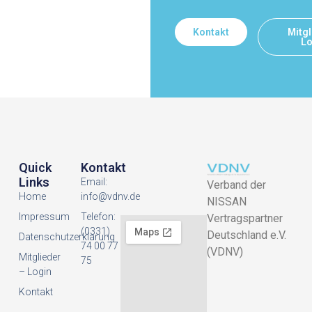
Kontakt
Mitgl
Lo
Quick
Kontakt
Links
Email:
Verband der
Home
info@vdnv.de
NISSAN
Impressum
Telefon:
Vertragspartner
(0331)
Deutschland e.V.
Datenschutzerklarung
74 00 77
(VDNV)
Mitglieder
75
– Login
Kontakt