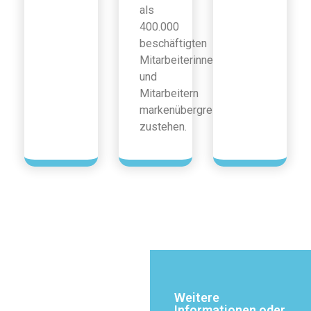
als
400.000
beschäftigten
Mitarbeiterinnen
und
Mitarbeitern
markenübergreifend
zustehen.
Weitere
Informationen oder