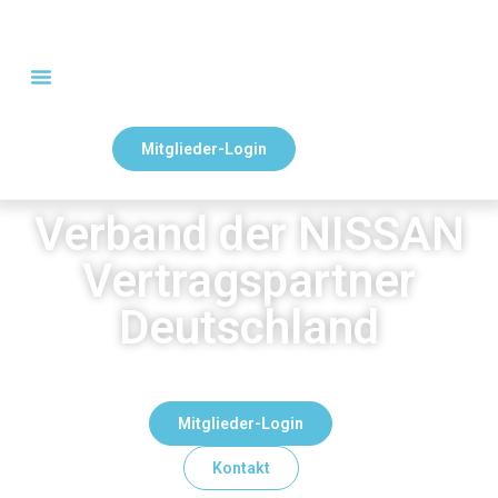
Mitglieder-Login
Verband der NISSAN
Vertragspartner
Deutschland
Mitglieder-Login
Kontakt