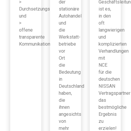
>
der
Geschäftsleitu
Durchsetzungsfähigkeit
stationäre
ist es,
und
Autohandel
in den
>
und
oft
offene
die
langwierigen
transparente
Werkstatt-
und
Kommunikation
betriebe
komplizierten
vor
Verhandlungen
Ort
mit
die
NCE
Bedeutung
für die
in
deutschen
Deutschland
NISSAN
haben,
Vertragspartner
die
das
ihnen
bestmögliche
angesichts
Ergebnis
von
zu
mehr
erzielen!