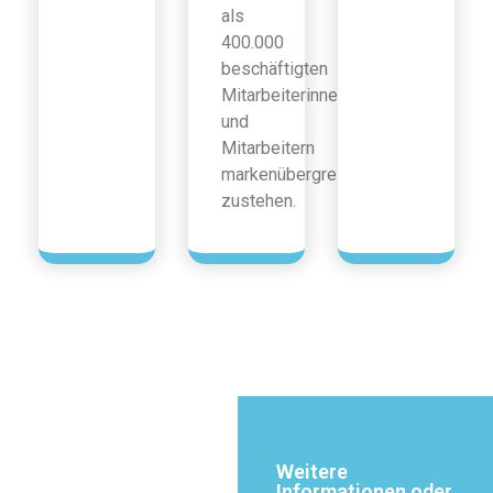
als
400.000
beschäftigten
Mitarbeiterinnen
und
Mitarbeitern
markenübergreifend
zustehen.
Weitere
Informationen oder