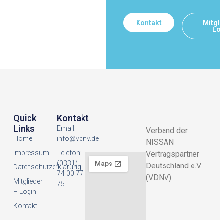
Kontakt
Mitgl
Lo
Quick
Kontakt
Links
Email:
Verband der
Home
info@vdnv.de
NISSAN
Impressum
Telefon:
Vertragspartner
(0331)
Deutschland e.V.
Datenschutzerklarung
74 00 77
(VDNV)
Mitglieder
75
– Login
Kontakt