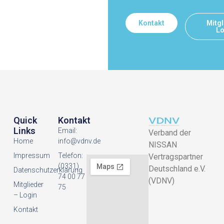
Kontakt
Mitgl
Lo
Quick
Kontakt
Links
Email:
Verband der
Home
info@vdnv.de
NISSAN
Impressum
Telefon:
Vertragspartner
(0331)
Deutschland e.V.
Datenschutzerklarung
74 00 77
(VDNV)
Mitglieder
75
– Login
Kontakt