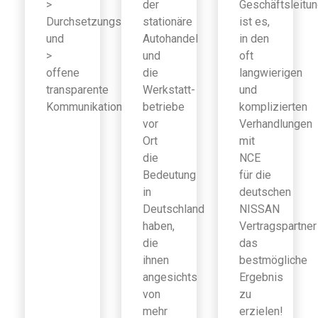
>
der
Geschäftsleitu
Durchsetzungsfähigkeit
stationäre
ist es,
und
Autohandel
in den
>
und
oft
offene
die
langwierigen
transparente
Werkstatt-
und
Kommunikation
betriebe
komplizierten
vor
Verhandlungen
Ort
mit
die
NCE
Bedeutung
für die
in
deutschen
Deutschland
NISSAN
haben,
Vertragspartner
die
das
ihnen
bestmögliche
angesichts
Ergebnis
von
zu
mehr
erzielen!