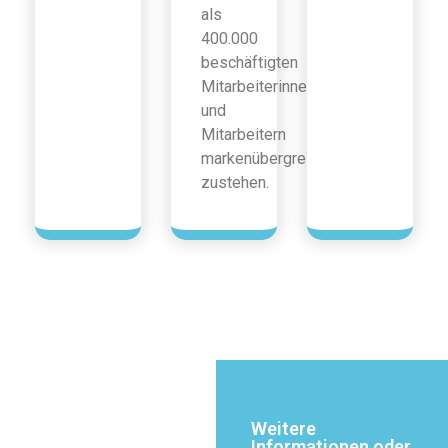
als
400.000
beschäftigten
Mitarbeiterinnen
und
Mitarbeitern
markenübergreifend
zustehen.
Weitere
Informationen oder