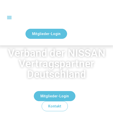
Mitglieder-Login
Verband der NISSAN
Vertragspartner
Deutschland
Mitglieder-Login
Kontakt