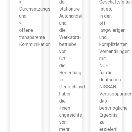
>
der
Geschäftsleitu
Durchsetzungsfähigkeit
stationäre
ist es,
und
Autohandel
in den
>
und
oft
offene
die
langwierigen
transparente
Werkstatt-
und
Kommunikation
betriebe
komplizierten
vor
Verhandlungen
Ort
mit
die
NCE
Bedeutung
für die
in
deutschen
Deutschland
NISSAN
haben,
Vertragspartner
die
das
ihnen
bestmögliche
angesichts
Ergebnis
von
zu
mehr
erzielen!