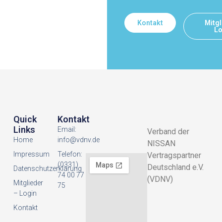
Kontakt
Mitgl
Lo
Quick
Kontakt
Links
Email:
Verband der
Home
info@vdnv.de
NISSAN
Impressum
Telefon:
Vertragspartner
(0331)
Deutschland e.V.
Datenschutzerklarung
74 00 77
(VDNV)
Mitglieder
75
– Login
Kontakt