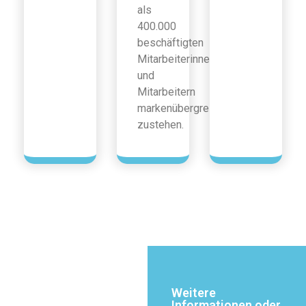
als
400.000
beschäftigten
Mitarbeiterinnen
und
Mitarbeitern
markenübergreifend
zustehen.
Weitere
Informationen oder