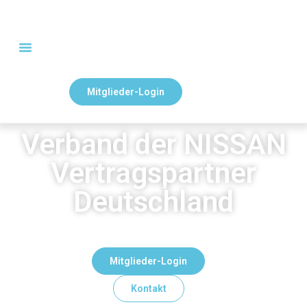
Mitglieder-Login
Verband der NISSAN
Vertragspartner
Deutschland
Mitglieder-Login
Kontakt