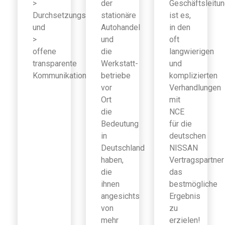
>
der
Geschäftsleitu
Durchsetzungsfähigkeit
stationäre
ist es,
und
Autohandel
in den
>
und
oft
offene
die
langwierigen
transparente
Werkstatt-
und
Kommunikation
betriebe
komplizierten
vor
Verhandlungen
Ort
mit
die
NCE
Bedeutung
für die
in
deutschen
Deutschland
NISSAN
haben,
Vertragspartner
die
das
ihnen
bestmögliche
angesichts
Ergebnis
von
zu
mehr
erzielen!