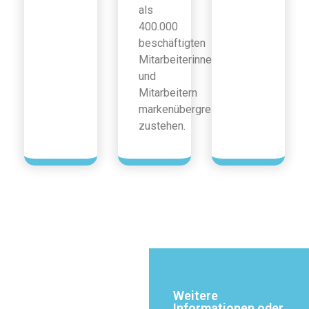
als
400.000
beschäftigten
Mitarbeiterinnen
und
Mitarbeitern
markenübergreifend
zustehen.
Weitere
Informationen oder