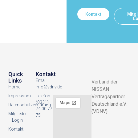
Kontakt
Mitgl
Lo
Quick
Kontakt
Links
Email:
Verband der
Home
info@vdnv.de
NISSAN
Impressum
Telefon:
Vertragspartner
(0331)
Deutschland e.V.
Datenschutzerklarung
74 00 77
(VDNV)
Mitglieder
75
– Login
Kontakt