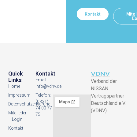
Kontakt
Mitgl
Lo
Quick
Kontakt
Links
Email:
Verband der
Home
info@vdnv.de
NISSAN
Impressum
Telefon:
Vertragspartner
(0331)
Deutschland e.V.
Datenschutzerklarung
74 00 77
(VDNV)
Mitglieder
75
– Login
Kontakt