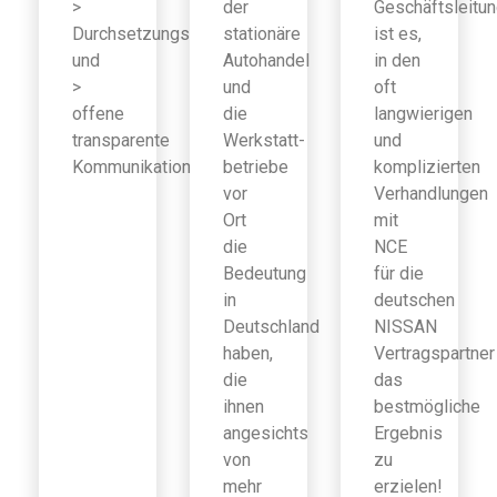
>
der
Geschäftsleitu
Durchsetzungsfähigkeit
stationäre
ist es,
und
Autohandel
in den
>
und
oft
offene
die
langwierigen
transparente
Werkstatt-
und
Kommunikation
betriebe
komplizierten
vor
Verhandlungen
Ort
mit
die
NCE
Bedeutung
für die
in
deutschen
Deutschland
NISSAN
haben,
Vertragspartner
die
das
ihnen
bestmögliche
angesichts
Ergebnis
von
zu
mehr
erzielen!