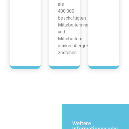
als
400.000
beschäftigten
Mitarbeiterinnen
und
Mitarbeitern
markenübergreifend
zustehen.
Weitere
Informationen oder