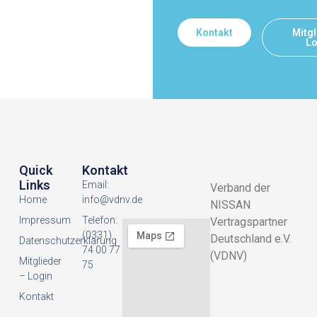
Kontakt
Mitgl
Lo
Quick
Kontakt
Links
Email:
Verband der
Home
info@vdnv.de
NISSAN
Impressum
Telefon:
Vertragspartner
(0331)
Deutschland e.V.
Datenschutzerklarung
74 00 77
(VDNV)
Mitglieder
75
– Login
Kontakt