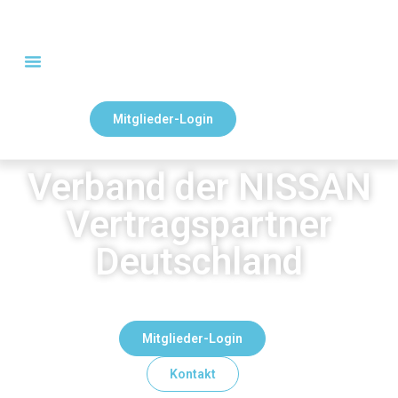
Mitglieder-Login
Verband der NISSAN
Vertragspartner
Deutschland
Mitglieder-Login
Kontakt