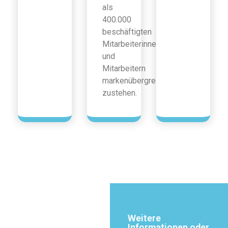
als
400.000
beschäftigten
Mitarbeiterinnen
und
Mitarbeitern
markenübergreifend
zustehen.
Weitere
Informationen oder