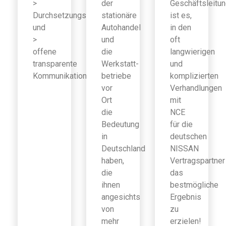
>
der
Geschäftsleitu
Durchsetzungsfähigkeit
stationäre
ist es,
und
Autohandel
in den
>
und
oft
offene
die
langwierigen
transparente
Werkstatt-
und
Kommunikation
betriebe
komplizierten
vor
Verhandlungen
Ort
mit
die
NCE
Bedeutung
für die
in
deutschen
Deutschland
NISSAN
haben,
Vertragspartner
die
das
ihnen
bestmögliche
angesichts
Ergebnis
von
zu
mehr
erzielen!