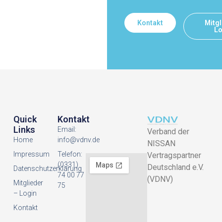
Kontakt
Mitgl
Lo
Quick
Kontakt
Links
Email:
Verband der
Home
info@vdnv.de
NISSAN
Impressum
Telefon:
Vertragspartner
(0331)
Deutschland e.V.
Datenschutzerklarung
74 00 77
(VDNV)
Mitglieder
75
– Login
Kontakt