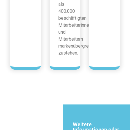
als
400.000
beschäftigten
Mitarbeiterinnen
und
Mitarbeitern
markenübergreifend
zustehen.
Weitere
Informationen oder