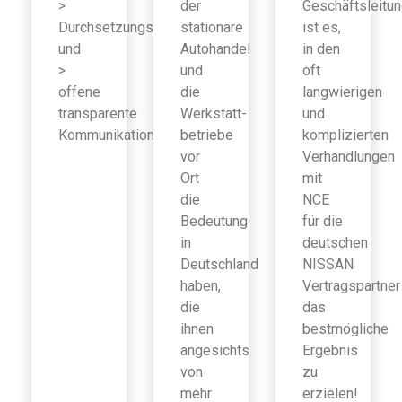
>
der
Geschäftsleitu
Durchsetzungsfähigkeit
stationäre
ist es,
und
Autohandel
in den
>
und
oft
offene
die
langwierigen
transparente
Werkstatt-
und
Kommunikation
betriebe
komplizierten
vor
Verhandlungen
Ort
mit
die
NCE
Bedeutung
für die
in
deutschen
Deutschland
NISSAN
haben,
Vertragspartner
die
das
ihnen
bestmögliche
angesichts
Ergebnis
von
zu
mehr
erzielen!