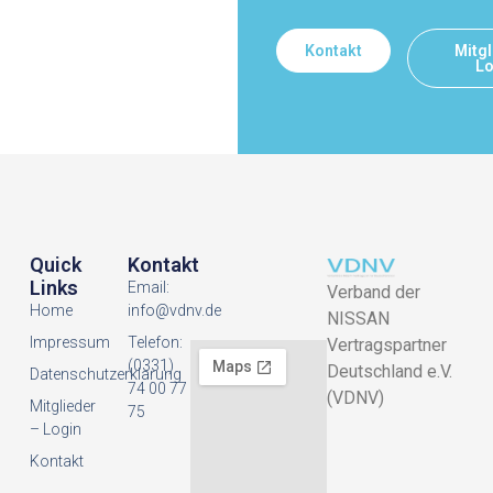
Kontakt
Mitgl
Lo
Quick
Kontakt
Links
Email:
Verband der
Home
info@vdnv.de
NISSAN
Impressum
Telefon:
Vertragspartner
(0331)
Deutschland e.V.
Datenschutzerklarung
74 00 77
(VDNV)
Mitglieder
75
– Login
Kontakt