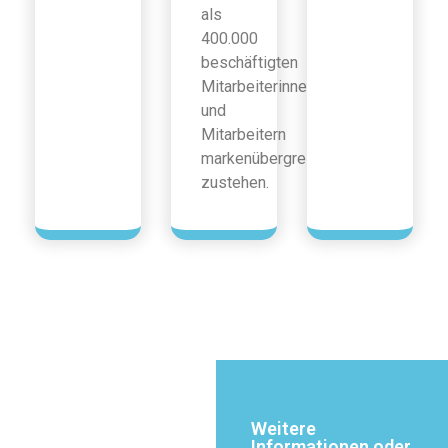
als
400.000
beschäftigten
Mitarbeiterinnen
und
Mitarbeitern
markenübergreifend
zustehen.
Weitere
Informationen oder