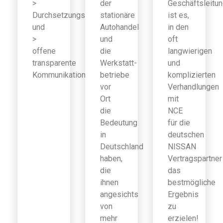
>
der
Geschäftsleitu
Durchsetzungsfähigkeit
stationäre
ist es,
und
Autohandel
in den
>
und
oft
offene
die
langwierigen
transparente
Werkstatt-
und
Kommunikation
betriebe
komplizierten
vor
Verhandlungen
Ort
mit
die
NCE
Bedeutung
für die
in
deutschen
Deutschland
NISSAN
haben,
Vertragspartner
die
das
ihnen
bestmögliche
angesichts
Ergebnis
von
zu
mehr
erzielen!