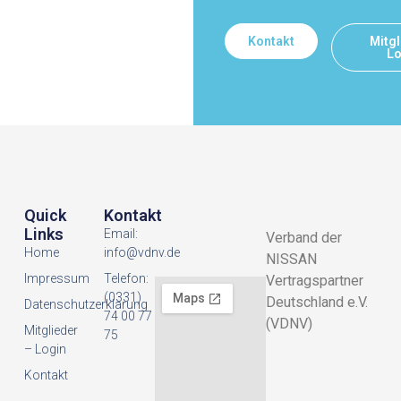
Kontakt
Mitgl
Lo
Quick
Kontakt
Links
Email:
Verband der
Home
info@vdnv.de
NISSAN
Impressum
Telefon:
Vertragspartner
(0331)
Deutschland e.V.
Datenschutzerklarung
74 00 77
(VDNV)
Mitglieder
75
– Login
Kontakt