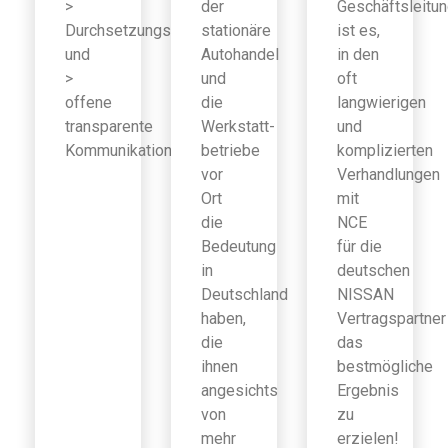
>
der
Geschäftsleitu
Durchsetzungsfähigkeit
stationäre
ist es,
und
Autohandel
in den
>
und
oft
offene
die
langwierigen
transparente
Werkstatt-
und
Kommunikation
betriebe
komplizierten
vor
Verhandlungen
Ort
mit
die
NCE
Bedeutung
für die
in
deutschen
Deutschland
NISSAN
haben,
Vertragspartner
die
das
ihnen
bestmögliche
angesichts
Ergebnis
von
zu
mehr
erzielen!