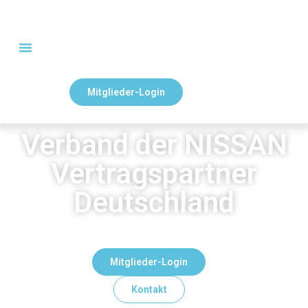
Mitglieder-Login
Verband der NISSAN
Vertragspartner
Deutschland
Mitglieder-Login
Kontakt