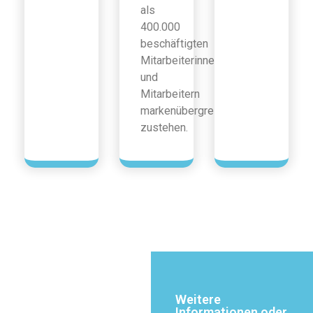
als
400.000
beschäftigten
Mitarbeiterinnen
und
Mitarbeitern
markenübergreifend
zustehen.
Weitere
Informationen oder